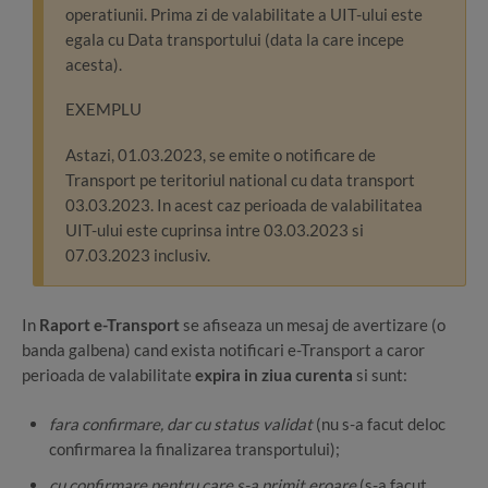
operatiunii. Prima zi de valabilitate a UIT-ului este
egala cu Data transportului (data la care incepe
acesta).
EXEMPLU
Astazi, 01.03.2023, se emite o notificare de
Transport pe teritoriul national cu data transport
03.03.2023. In acest caz perioada de valabilitatea
UIT-ului este cuprinsa intre 03.03.2023 si
07.03.2023 inclusiv.
In
Raport e-Transport
se afiseaza un mesaj de avertizare (o
banda galbena) cand exista notificari e-Transport a caror
perioada de valabilitate
expira in ziua curenta
si sunt:
fara confirmare, dar cu status validat
(nu s-a facut deloc
confirmarea la finalizarea transportului);
cu confirmare pentru care s-a primit eroare
(s-a facut