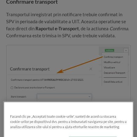
Confirmare transport
Transportul inregistrat prin notificare trebuie confirmat in
SPV in perioada de valabilitate a UIT. Aceasta operatiune se
face direct din
Raportul e-Transport
, de la actiunea
Confirma
.
Confirmarea este trimisa in SPV, unde trebuie validata.
Facand clic pe „Acceptati toate cookie-urile”, sunteti de acord cu stocarea
cookie-urilor pe dispozitivul dvs. pentru a imbunatati navigarea pe site, pentru a
analiza utilizarea site-ului si pentru a ajuta eforturile noastre de marketing.
Exista posibilitatea ca notificarea e-Transport sa fie marcata