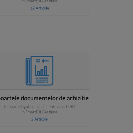
in SmartBill Gestiune
12
Articole
oartele documentelor de achizitie
Rapoarte legate de documente de achizitii
in SmartBill Gestiune
2
Articole