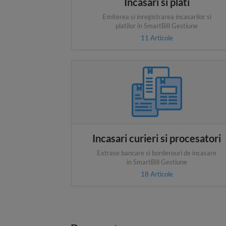
Incasari si plati
Emiterea si inregistrarea incasarilor si
platilor in SmartBill Gestiune
11
Articole
Incasari curieri si procesatori
Extrase bancare si borderouri de incasare
in SmartBill Gestiune
18
Articole