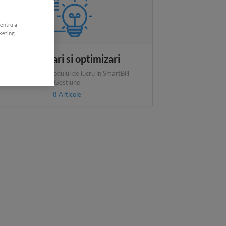
pentru a
keting.
Configurari si optimizari
Imbunatatirea modului de lucru in SmartBill
Gestiune
8
Articole