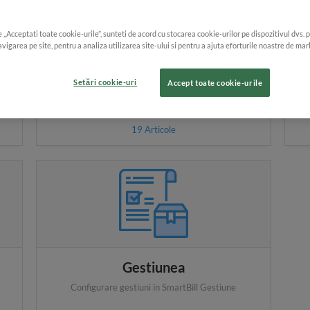
e „Acceptati toate cookie-urile”, sunteti de acord cu stocarea cookie-urilor pe dispozitivul dvs. 
vigarea pe site, pentru a analiza utilizarea site-ului si pentru a ajuta eforturile noastre de mar
i
Configurare cont
Setări cookie-uri
Accept toate cookie-urile
Configurari de baza ale contului SmartBill
Gestiune
19
Articole
Gestiunea
Configurare gestiuni in SmartBill Gestiune