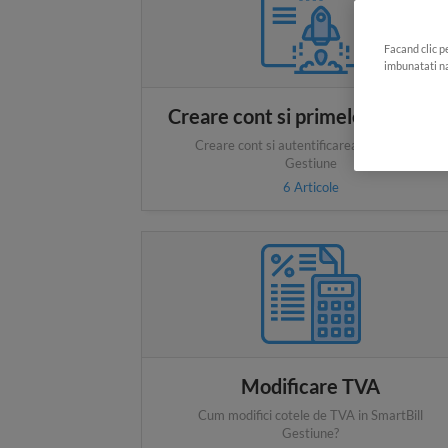
Facand clic p
imbunatati na
Creare cont si primele informati
Creare cont si autentificarea in SmartBill
Gestiune
6
Articole
Modificare TVA
Cum modifici cotele de TVA in SmartBill
Gestiune?