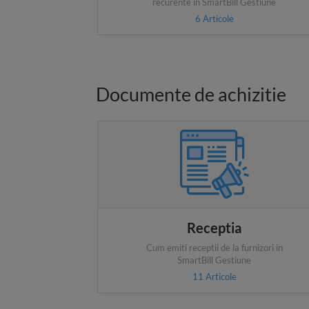
recurente in SmartBill Gestiune
6
Articole
Documente de achizitie
Receptia
Cum emiti receptii de la furnizori in
SmartBill Gestiune
11
Articole