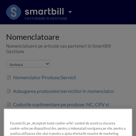
Nomenclatoare
Nomenclatoare pe articole sau parteneri in SmartBill
Gestiune
Nomenclator Produse/Servicii
Adaugarea produselor/serviciilor in nomenclator
Codurile suplimentare pe produse: NC, CPV si
identificatori produse
Facand clic pe „Acceptati toate cookie-urile”, sunteti de acord cu stocarea
Unitatea de masura
cookie-urilor pe dispozitivul dvs. pentru a imbunatati navigarea pe site, pentru a
analiza utilizarea site-ului si pentru a ajuta eforturile noastre de marketing.