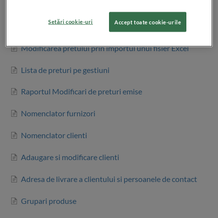
Tipuri de preturi in SmartBill
Setări cookie-uri
Accept toate cookie-urile
Modificarea pretului de vanzare
Modificarea pretului prin importul unui fisier Excel
Lista de preturi pe gestiuni
Raportul Modificari de preturi emise
Nomenclator furnizori
Nomenclator clienti
Adaugare si modificare clienti
Adresa de livrare a clientului si persoanele de contact
Grupari produse