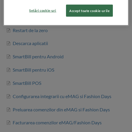
Parola unica prin SMS
Setări cookie-uri
Accept toate cookie-urile
Stergerea contului firmei
Restart de la zero
Descarca aplicatii
SmartBill pentru Android
SmartBill pentru iOS
SmartBill POS
Configurarea integrarii cu eMAG si Fashion Days
Preluarea comenzilor din eMAG si Fashion Days
Facturarea comenzilor eMAG/Fashion Days