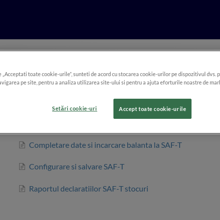
e „Acceptati toate cookie-urile”, sunteti de acord cu stocarea cookie-urilor pe dispozitivul dvs. 
SAF-T stocuri
vigarea pe site, pentru a analiza utilizarea site-ului si pentru a ajuta eforturile noastre de mar
Despre modul in care se genereaza declaratia SAF-T stocuri
Setări cookie-uri
Accept toate cookie-urile
Ce este SAF-T stocuri?
Completare date si incarcare balanta la SAF-T
Configurare si salvare SAF-T
Raportul declaratiilor SAF-T stocuri