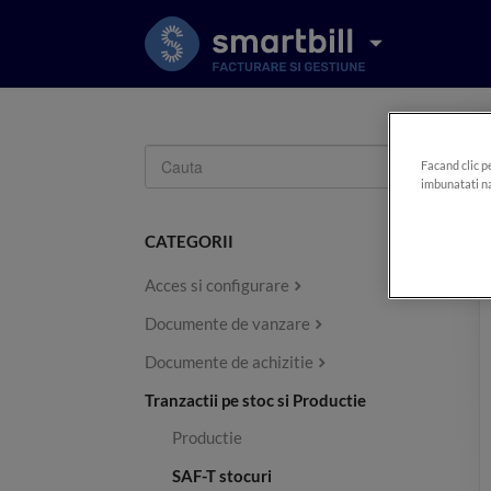
Toggle
Facand clic p
Search
imbunatati na
CATEGORII
Acces si configurare
Documente de vanzare
Documente de achizitie
Tranzactii pe stoc si Productie
Productie
SAF-T stocuri