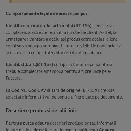
Comportamente legate de aceste campuri
Identif. cumparatorului articolului (BT-156)
: ceea ce se
completeaza aici este retinut in functie de client. Astfel, la
urmatoarea vanzare a aceluiasi produs catre acelasi client,
codul se va adauga automat. El nu este vizibil in nomenclator
si nu poate fi completat/editat/verificat decat aici.
Identif. std. art.(BT-157)
cu
Tip
sunt interdependente si
trebuie completate amandoua pentru a fi preluate pe e-
Factura.
La
Cod NC
,
Cod CPV
si
Tara de origine (BT-159)
, trebuie
selectate informatii valide pentru a fi preluate pe documente.
Descriere produs si detalii linie
Pentru a putea adauga descrieri produselor sau informatii
legate de linia de pe factura foloseste optiunea
+Adauga