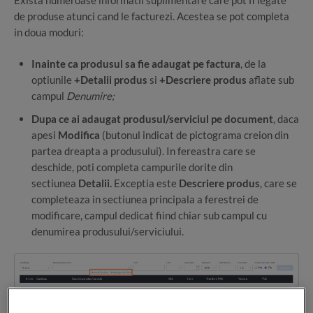
de produse atunci cand le facturezi. Acestea se pot completa
in doua moduri:
Inainte ca produsul sa fie adaugat pe factura
, de la
optiunile
+Detalii produs
si
+Descriere produs
aflate sub
campul
Denumire;
Dupa ce ai adaugat produsul/serviciul pe document
, daca
apesi
Modifica
(butonul indicat de pictograma creion din
partea dreapta a produsului). In fereastra care se
deschide, poti completa campurile dorite din
sectiunea
Detalii.
Exceptia este
Descriere produs
, care se
completeaza in sectiunea principala a ferestrei de
modificare, campul dedicat fiind chiar sub campul cu
denumirea produsului/serviciului.