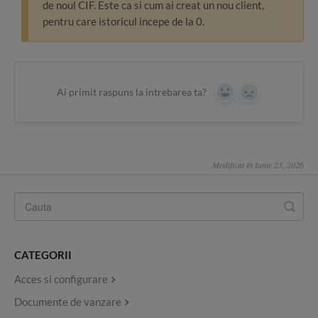
de noul CIF. Este ca si cum ai creat un nou client,
pentru care istoricul incepe de la 0.
Ai primit raspuns la intrebarea ta?
Yes
No
Modificat in Iunie 23, 2026
CATEGORII
Acces si configurare
Documente de vanzare