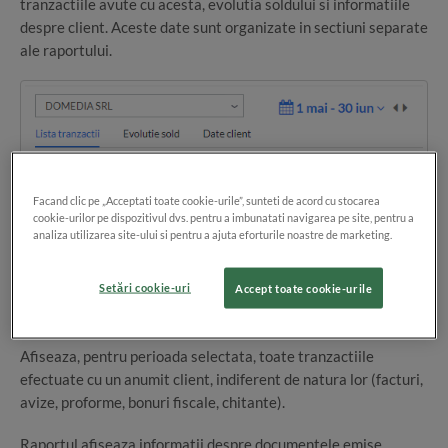
tranzactiile avute cu acesta, evolutia soldului si informatiile
despre client. Aceste date sunt organizate in sectiuni separate
ale raportului.
Raportul se afiseaza pentru fiecare client in parte, detaliat.
Facand clic pe „Acceptati toate cookie-urile”, sunteti de acord cu stocarea
cookie-urilor pe dispozitivul dvs. pentru a imbunatati navigarea pe site, pentru a
Din butonul
Filtrare
, poti aplica filtre suplimentare, precum
analiza utilizarea site-ului si pentru a ajuta eforturile noastre de marketing.
moneda, tip si numar document.
Setări cookie-uri
Accept toate cookie-urile
Lista tranzactii
Afiseaza, pentru perioada selectata, toate tranzactiile
efectuate cu un anumit client, indiferent de natura lor (facturi,
avize, proforme, bonuri fiscale, chitante).
Raportul afiseaza informatii despre documentele emise