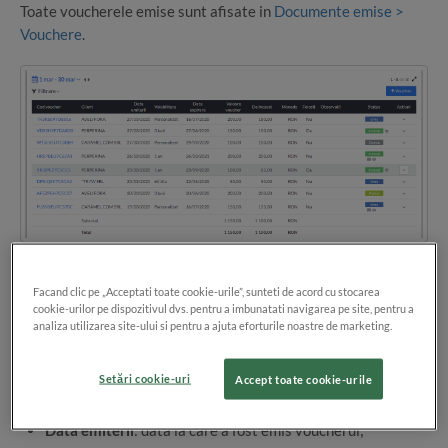
Toate voucherele emise sunt afisate in
Documente emise >
Vouchere
.
In raportul
Voucherelor emise
, pentru fiecare document sunt
Facand clic pe „Acceptati toate cookie-urile”, sunteti de acord cu stocarea
afisate urmatoarele informatii:
cookie-urilor pe dispozitivul dvs. pentru a imbunatati navigarea pe site, pentru a
analiza utilizarea site-ului si pentru a ajuta eforturile noastre de marketing.
Cod voucher
: codul generat in aplicatie. Voucherul poate
fi vizualizat prin click pe acest cod;
Setări cookie-uri
Accept toate cookie-urile
Client
: numele clientului;
Data emiterii
: data la care a fost emis voucherul;