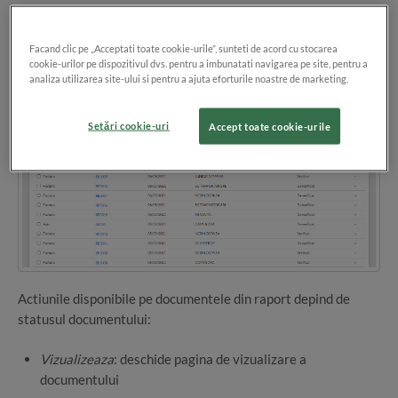
Data emiterii
Client
Facand clic pe „Acceptati toate cookie-urile”, sunteti de acord cu stocarea
cookie-urilor pe dispozitivul dvs. pentru a imbunatati navigarea pe site, pentru a
Status
: De verificat, Verifica
analiza utilizarea site-ului si pentru a ajuta eforturile noastre de marketing.
Setări cookie-uri
Accept toate cookie-urile
Actiunile disponibile pe documentele din raport depind de
statusul documentului:
Vizualizeaza
: deschide pagina de vizualizare a
documentului