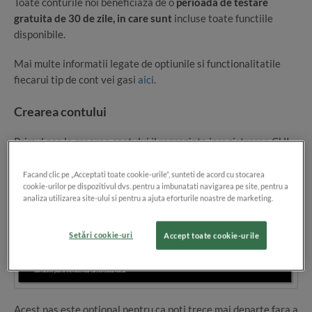
Toate conturile noi beneficiaza de o
perioada de testare
gratuita de 30 de zile, in care sunt
incluse toate functiile
disponibile.
Mai multe informatii legate de optiunile si functionalitatile
fiecarui tip de cont vei gasi
aici
.
Crearea contului
Primul pas la crearea contului il reprezinta inregistrarea CUI-
ului companiei.
Facand clic pe „Acceptati toate cookie-urile”, sunteti de acord cu stocarea
cookie-urilor pe dispozitivul dvs. pentru a imbunatati navigarea pe site, pentru a
analiza utilizarea site-ului si pentru a ajuta eforturile noastre de marketing.
Setări cookie-uri
Accept toate cookie-urile
Acest pas este optional pentru ca poti trece mai departe fara a