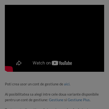
Poti crea usor un cont de gestiune de
aici
.
Ai posibilitatea sa alegi intre cele doua variante disponibile
pentru un cont de gestiune:
Gestiune
si
Gestiune Plus
.