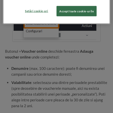
Setări cookie-uri
Accept toate cookie-urile
Butonul +
Voucher online
deschide fereastra
Adauga
voucher online
unde completezi:
Denumire
(max. 100 caractere): poate fi denumirea unei
campanii sau orice denumire doresti;
Valabilitate
: selecteaza una dintre perioadele prestabilite
(spre deosebire de voucherele manuale, aici nu exista
posibilitatea stabilirii unei perioade „personalizate”). Poti
alege intre perioade care pleaca de la 30 de zile si ajung
pana la 2 ani.