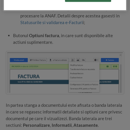
e-Factura: Valida, Eroare, In curs de trimitere, In
procesare la ANAF. Detalii despre acestea gasesti in
Statusurile si validarea e-Facturi
i;
Butonul
Optiuni factura
, in care sunt disponibile alte
actiuni suplimentare.
In partea stanga a documentului este afisata o banda laterala
in care se regasesc informatii detaliate si optiuni care privesc
documentul pe care il vizualizezi. Banda laterala are trei
sectiuni:
Personalizare
,
Informatii
,
Atasamente
.