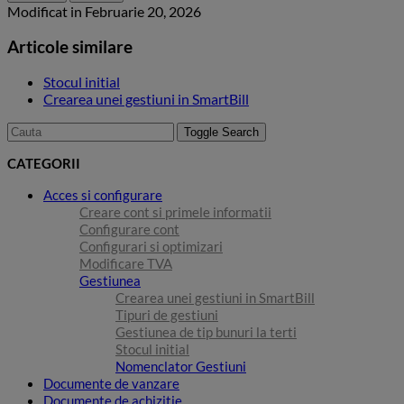
Modificat in Februarie 20, 2026
Articole similare
Stocul initial
Crearea unei gestiuni in SmartBill
Toggle Search
CATEGORII
Acces si configurare
Creare cont si primele informatii
Configurare cont
Configurari si optimizari
Modificare TVA
Gestiunea
Crearea unei gestiuni in SmartBill
Tipuri de gestiuni
Gestiunea de tip bunuri la terti
Stocul initial
Nomenclator Gestiuni
Documente de vanzare
Documente de achizitie