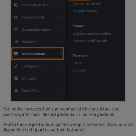
Poti vedea cate gestiuni sunt configurate in contul tau, tipul
acestora, informatii despre gestionari si adresa gestiunii.
Pentru fiecare gestiune, in partea dreapta a nomenclatorului, sunt
disponibile trei tipuri de actiuni (butoane):