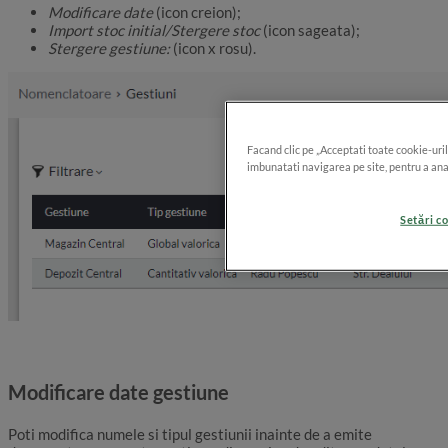
Modificare date
(icon creion);
Import stoc initial/Stergere stoc
(icon sageata);
Stergere gestiune:
(icon x rosu).
Facand clic pe „Acceptati toate cookie-uril
imbunatati navigarea pe site, pentru a anal
Setări c
Modificare date gestiune
Poti modifica numele si tipul gestiunii inainte de a emite