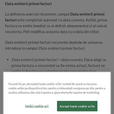
Data emiterii primei facturi
La definirea unei noi recurente, campul
Data emiterii primei
facturi
este completat automat cu data curenta. Astfel, prima
factura se emite imediat ce ai definit abonamentul si ai salvat
recurenta. Poti modifica aceasta data cu o data din viitor.
Data emiterii primei facturi recurente depinde de valoarea
introdusa in campul
Data emiterii primei facturi
.
Data emiterii primei facturi = data curenta
. Daca alegi ca
prima factura a recurentei sa fie emisa astazi, factura se
emite la finalizarea setarilor pentru recurenta si se
afiseaza mesajul
Facand clic pe „Acceptati toate cookie-urile”, sunteti de acord cu stocarea
cookie-urilor pe dispozitivul dvs. pentru a imbunatati navigarea pe site, pentru a
analiza utilizarea site-ului si pentru a ajuta eforturile noastre de marketing.
Setări cookie-uri
Accept toate cookie-urile