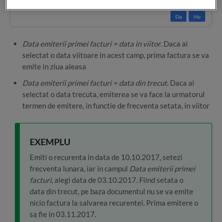
Data emiterii primei facturi = data in viitor
. Daca ai
selectat o data viitoare in acest camp, prima factura se va
emite in ziua aleasa
Data emiterii primei facturi = data din trecut
. Daca ai
selectat o data trecuta, emiterea se va face la urmatorul
termen de emitere, in functie de frecventa setata, in viitor
EXEMPLU
Emiti o recurenta in data de 10.10.2017, setezi
frecventa lunara, iar in campul
Data emiterii primei
facturi
, alegi data de 03.10.2017. Fiind setata o
data din trecut, pe baza documentul nu se va emite
nicio factura la salvarea recurentei. Prima emitere o
sa fie in 03.11.2017.