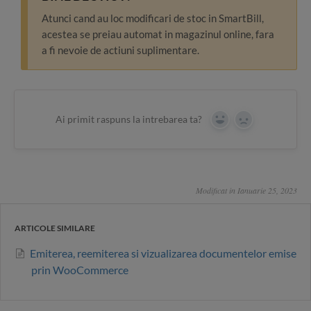
Atunci cand au loc modificari de stoc in SmartBill,
acestea se preiau automat in magazinul online, fara
a fi nevoie de actiuni suplimentare.
Ai primit raspuns la intrebarea ta?
Yes
No
Modificat in Ianuarie 25, 2023
ARTICOLE SIMILARE
Emiterea, reemiterea si vizualizarea documentelor emise
prin WooCommerce