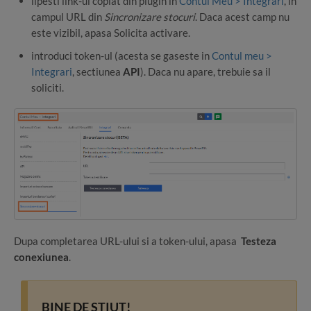
lipesti link-ul copiat din plugin in
Contul Meu > Integrari
, in
campul URL din
Sincronizare stocuri
. Daca acest camp nu
este vizibil, apasa Solicita activare.
introduci token-ul (acesta se gaseste in
Contul meu >
Integrari
, sectiunea
API
). Daca nu apare, trebuie sa il
soliciti.
Dupa completarea URL-ului si a token-ului, apasa
Testeza
conexiunea
.
BINE DE STIUT!