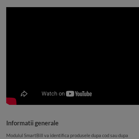
Informatii generale
Modulul SmartBill va identifica produsele dupa cod sau dupa