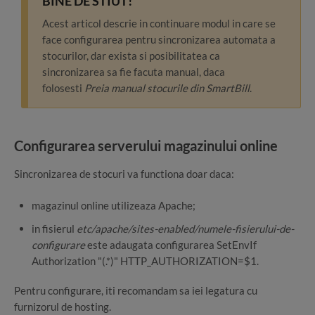
BINE DE STIUT!
Acest articol descrie in continuare modul in care se
face configurarea pentru sincronizarea automata a
stocurilor, dar exista si posibilitatea ca
sincronizarea sa fie facuta manual, daca
folosesti
Preia manual stocurile din SmartBill
.
Configurarea serverului magazinului online
Sincronizarea de stocuri va functiona doar daca:
magazinul online utilizeaza Apache;
in fisierul
etc/apache/sites-enabled/numele-fisierului-de-
configurare
este adaugata configurarea SetEnvIf
Authorization "(.*)" HTTP_AUTHORIZATION=$1.
Pentru configurare, iti recomandam sa iei legatura cu
furnizorul de hosting.